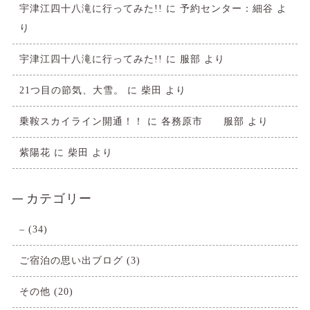
宇津江四十八滝に行ってみた!!
に
予約センター：細谷
よ
り
宇津江四十八滝に行ってみた!!
に
服部
より
21つ目の節気、大雪。
に
柴田
より
乗鞍スカイライン開通！！
に
各務原市 服部
より
紫陽花
に
柴田
より
カテゴリー
–
(34)
ご宿泊の思い出ブログ
(3)
その他
(20)