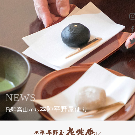
NEWS
本陣平野屋便り
飛騨高山から