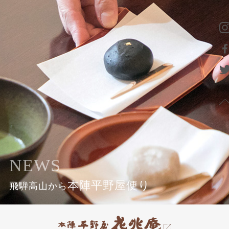
NEWS
本陣平野屋便り
飛騨高山から