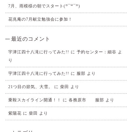
7月、雨模様の朝でスタート(꒪¯꒳​¯꒪)
花兆庵の7月献立勉強会に参加！
最近のコメント
宇津江四十八滝に行ってみた!!
に
予約センター：細谷
よ
り
宇津江四十八滝に行ってみた!!
に
服部
より
21つ目の節気、大雪。
に
柴田
より
乗鞍スカイライン開通！！
に
各務原市 服部
より
紫陽花
に
柴田
より