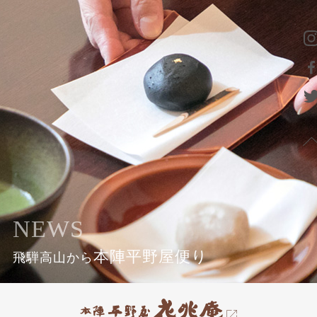
NEWS
本陣平野屋便り
飛騨高山から