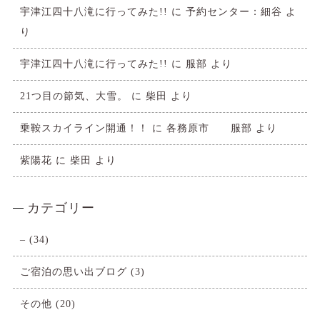
宇津江四十八滝に行ってみた!!
に
予約センター：細谷
よ
り
宇津江四十八滝に行ってみた!!
に
服部
より
21つ目の節気、大雪。
に
柴田
より
乗鞍スカイライン開通！！
に
各務原市 服部
より
紫陽花
に
柴田
より
カテゴリー
–
(34)
ご宿泊の思い出ブログ
(3)
その他
(20)