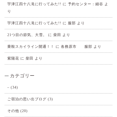
宇津江四十八滝に行ってみた!!
に
予約センター：細谷
よ
り
宇津江四十八滝に行ってみた!!
に
服部
より
21つ目の節気、大雪。
に
柴田
より
乗鞍スカイライン開通！！
に
各務原市 服部
より
紫陽花
に
柴田
より
カテゴリー
–
(34)
ご宿泊の思い出ブログ
(3)
その他
(20)