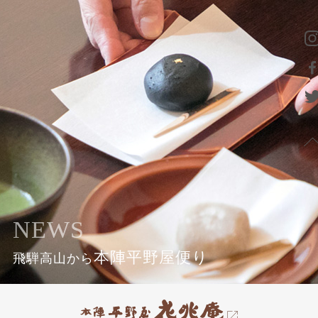
NEWS
本陣平野屋便り
飛騨高山から