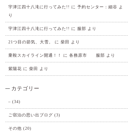
宇津江四十八滝に行ってみた!!
に
予約センター：細谷
よ
り
宇津江四十八滝に行ってみた!!
に
服部
より
21つ目の節気、大雪。
に
柴田
より
乗鞍スカイライン開通！！
に
各務原市 服部
より
紫陽花
に
柴田
より
カテゴリー
–
(34)
ご宿泊の思い出ブログ
(3)
その他
(20)