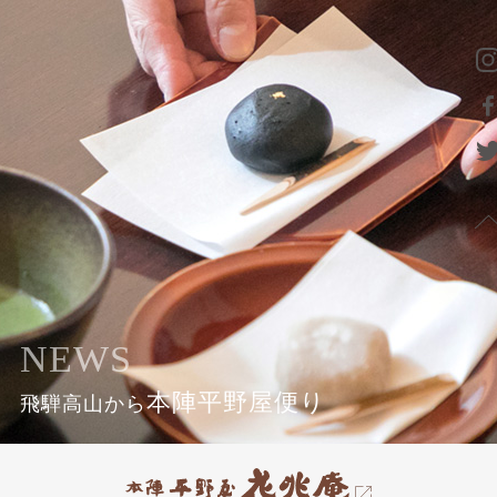
NEWS
本陣平野屋便り
飛騨高山から