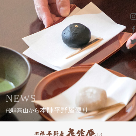
NEWS
本陣平野屋便り
飛騨高山から