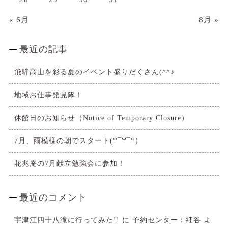
« 6月
8月 »
最近の記事
飛騨高山を彩る夏のイベント盛りだくさん(^^♪
地域お仕事発見隊！
休館日のお知らせ（Notice of Temporary Closure）
7月、雨模様の朝でスタート(꒪¯꒳​¯꒪)
花兆庵の7月献立勉強会に参加！
最近のコメント
宇津江四十八滝に行ってみた!!
に
予約センター：細谷
よ