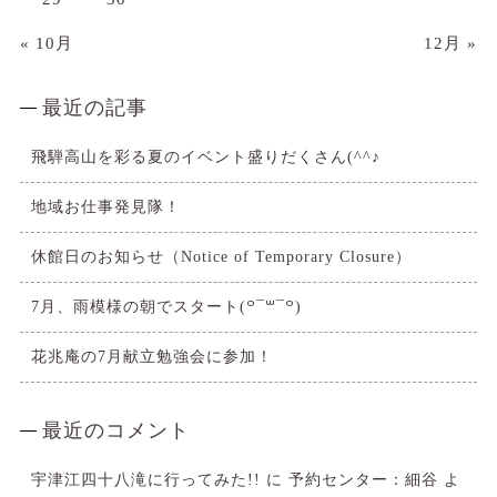
« 10月
12月 »
最近の記事
飛騨高山を彩る夏のイベント盛りだくさん(^^♪
地域お仕事発見隊！
休館日のお知らせ（Notice of Temporary Closure）
7月、雨模様の朝でスタート(꒪¯꒳​¯꒪)
花兆庵の7月献立勉強会に参加！
最近のコメント
宇津江四十八滝に行ってみた!!
に
予約センター：細谷
よ