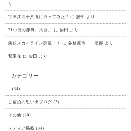
り
宇津江四十八滝に行ってみた!!
に
服部
より
21つ目の節気、大雪。
に
柴田
より
乗鞍スカイライン開通！！
に
各務原市 服部
より
紫陽花
に
柴田
より
カテゴリー
–
(34)
ご宿泊の思い出ブログ
(3)
その他
(20)
メディア掲載
(34)