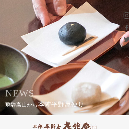
NEWS
本陣平野屋便り
飛騨高山から