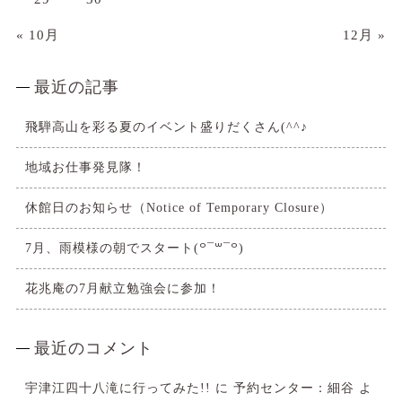
« 10月
12月 »
最近の記事
飛騨高山を彩る夏のイベント盛りだくさん(^^♪
地域お仕事発見隊！
休館日のお知らせ（Notice of Temporary Closure）
7月、雨模様の朝でスタート(꒪¯꒳​¯꒪)
花兆庵の7月献立勉強会に参加！
最近のコメント
宇津江四十八滝に行ってみた!!
に
予約センター：細谷
よ