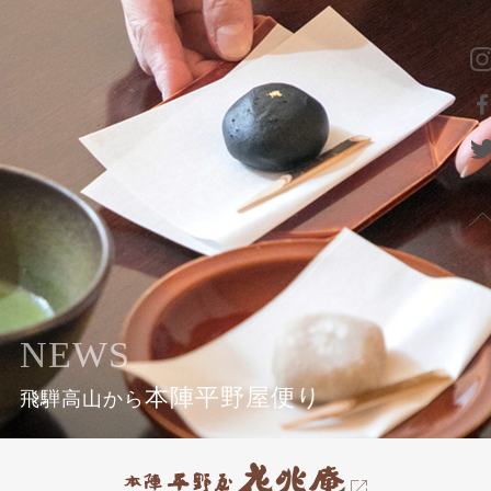
NEWS
本陣平野屋便り
飛騨高山から