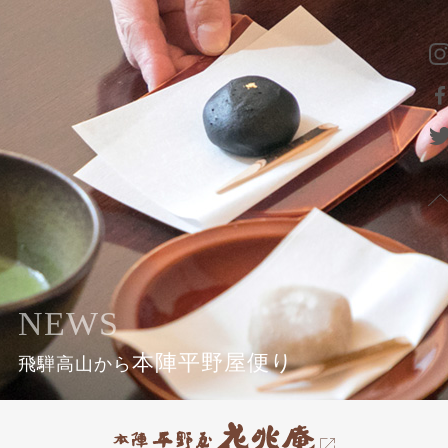
NEWS
本陣平野屋便り
飛騨高山から