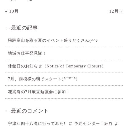
« 10月
12月 »
最近の記事
飛騨高山を彩る夏のイベント盛りだくさん(^^♪
地域お仕事発見隊！
休館日のお知らせ（Notice of Temporary Closure）
7月、雨模様の朝でスタート(꒪¯꒳​¯꒪)
花兆庵の7月献立勉強会に参加！
最近のコメント
宇津江四十八滝に行ってみた!!
に
予約センター：細谷
よ