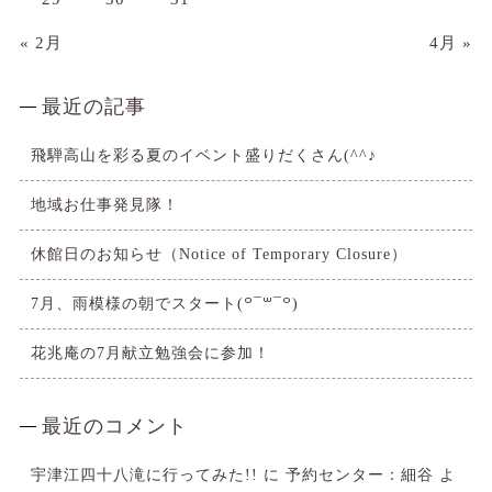
« 2月
4月 »
最近の記事
飛騨高山を彩る夏のイベント盛りだくさん(^^♪
地域お仕事発見隊！
休館日のお知らせ（Notice of Temporary Closure）
7月、雨模様の朝でスタート(꒪¯꒳​¯꒪)
花兆庵の7月献立勉強会に参加！
最近のコメント
宇津江四十八滝に行ってみた!!
に
予約センター：細谷
よ