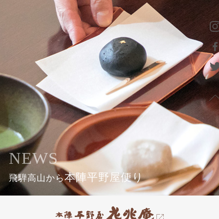
NEWS
本陣平野屋便り
飛騨高山から