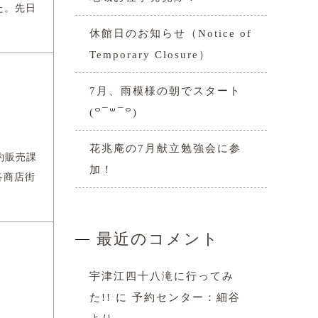
た。先日
休館日のお知らせ（Notice of
Temporary Closure）
7月、雨模様の朝でスタート
(꒪¯꒳​¯꒪)
花兆庵の7月献立勉強会に参
約販売課
加！
各商店街
最近のコメント
宇津江四十八滝に行ってみ
た!!
に
予約センター：細谷