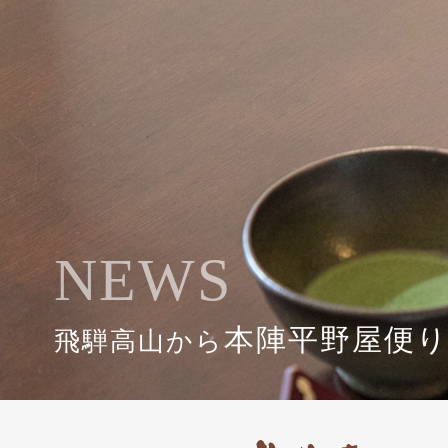
NEWS
本陣平野屋便
飛騨高山から