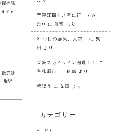
より
約販売課
もますま
宇津江四十八滝に行ってみ
た!!
に
服部
より
21つ目の節気、大雪。
に
柴
田
より
乗鞍スカイライン開通！！
に
各務原市 服部
より
約販売課
、飛騨
紫陽花
に
柴田
より
カテゴリー
–
(34)