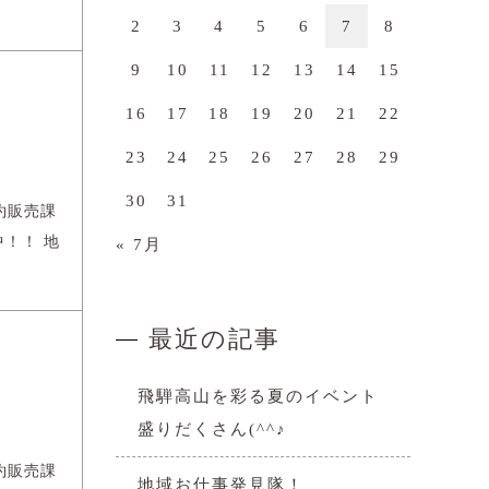
2
3
4
5
6
7
8
9
10
11
12
13
14
15
16
17
18
19
20
21
22
23
24
25
26
27
28
29
30
31
約販売課
！！ 地
« 7月
最近の記事
飛騨高山を彩る夏のイベント
盛りだくさん(^^♪
約販売課
地域お仕事発見隊！