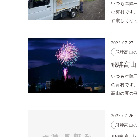
いつも本陣
の河村です。
す厳しくなっ
2023.07.27
飛騨高山
飛騨高山
いつも本陣
の河村です
高山の夏の夜
2023.07.26
飛騨高山