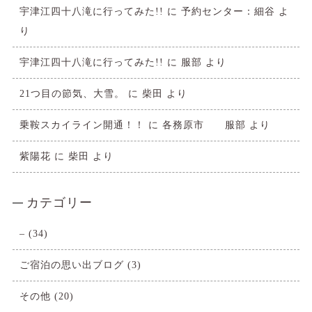
宇津江四十八滝に行ってみた!!
に
予約センター：細谷
よ
り
宇津江四十八滝に行ってみた!!
に
服部
より
21つ目の節気、大雪。
に
柴田
より
乗鞍スカイライン開通！！
に
各務原市 服部
より
紫陽花
に
柴田
より
カテゴリー
–
(34)
ご宿泊の思い出ブログ
(3)
その他
(20)