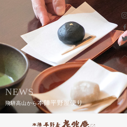
NEWS
本陣平野屋便り
飛騨高山から