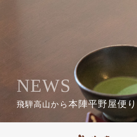
NEWS
本陣平野屋便
飛騨高山から