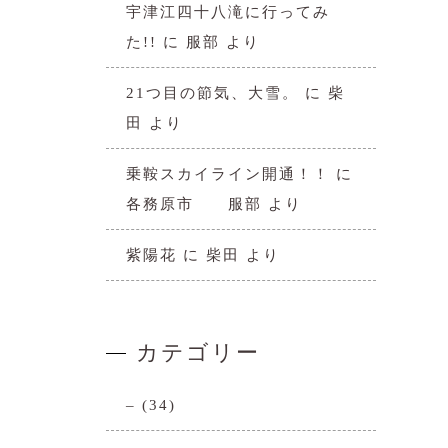
宇津江四十八滝に行ってみ
た!!
に
服部
より
21つ目の節気、大雪。
に
柴
田
より
乗鞍スカイライン開通！！
に
各務原市 服部
より
紫陽花
に
柴田
より
カテゴリー
–
(34)