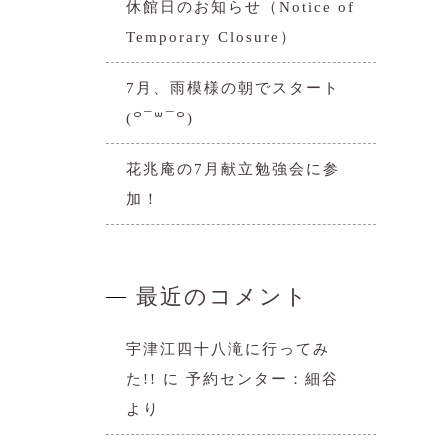
休館日のお知らせ（Notice of
Temporary Closure）
7月、雨模様の朝でスタート
(꒪¯꒳​¯꒪)
花兆庵の7月献立勉強会に参
加！
最近のコメント
宇津江四十八滝に行ってみ
た!!
に
予約センター：細谷
より