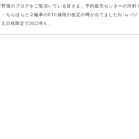
平野屋のブログをご覧頂いている皆さま。予約販売センターの河村
・ちらほらと２輪車のETC値段の改定の噂が出てましたΣ(･ω･ﾉ)ﾉ
＆土日祝限定で2022年4...