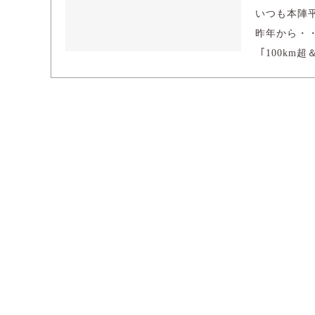
いつも本陣
昨年から・・
「100km超