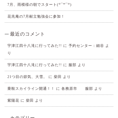
7月、雨模様の朝でスタート(꒪¯꒳​¯꒪)
花兆庵の7月献立勉強会に参加！
最近のコメント
宇津江四十八滝に行ってみた!!
に
予約センター：細谷
よ
り
宇津江四十八滝に行ってみた!!
に
服部
より
21つ目の節気、大雪。
に
柴田
より
乗鞍スカイライン開通！！
に
各務原市 服部
より
紫陽花
に
柴田
より