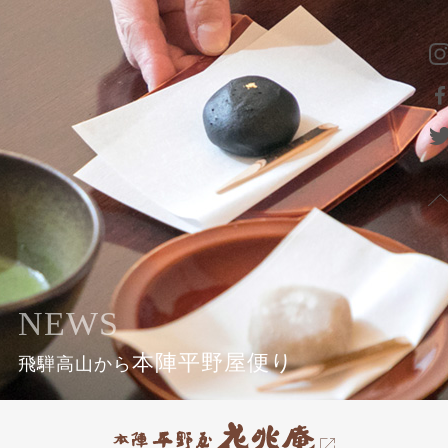
NEWS
本陣平野屋便り
飛騨高山から