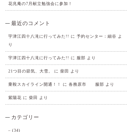
花兆庵の7月献立勉強会に参加！
最近のコメント
宇津江四十八滝に行ってみた!!
に
予約センター：細谷
よ
り
宇津江四十八滝に行ってみた!!
に
服部
より
21つ目の節気、大雪。
に
柴田
より
乗鞍スカイライン開通！！
に
各務原市 服部
より
紫陽花
に
柴田
より
カテゴリー
–
(34)