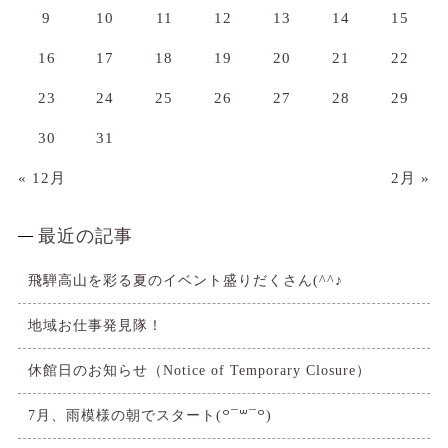
9
10
11
12
13
14
15
16
17
18
19
20
21
22
23
24
25
26
27
28
29
30
31
« 12月
2月 »
最近の記事
飛騨高山を彩る夏のイベント盛りだくさん(^^♪
地域お仕事発見隊！
休館日のお知らせ（Notice of Temporary Closure）
7月、雨模様の朝でスタート(꒪¯꒳​¯꒪)