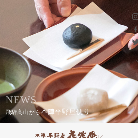
NEWS
本陣平野屋便り
飛騨高山から