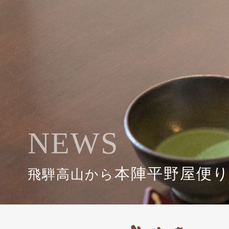
NEWS
本陣平野屋便
飛騨高山から