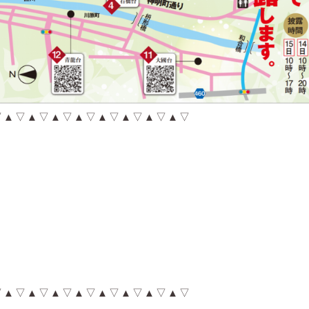
▽▲▽▲▽▲▽▲▽▲▽▲▽▲▽▲▽
）
▽▲▽▲▽▲▽▲▽▲▽▲▽▲▽▲▽