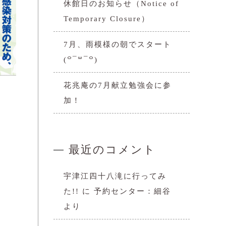
休館日のお知らせ（Notice of
Temporary Closure）
7月、雨模様の朝でスタート
(꒪¯꒳​¯꒪)
花兆庵の7月献立勉強会に参
加！
最近のコメント
宇津江四十八滝に行ってみ
た!!
に
予約センター：細谷
より