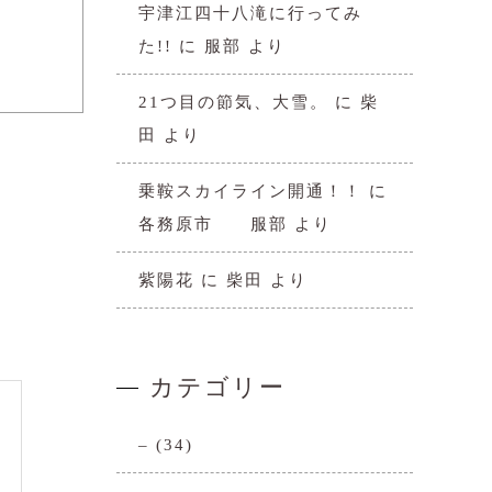
宇津江四十八滝に行ってみ
た!!
に
服部
より
21つ目の節気、大雪。
に
柴
田
より
乗鞍スカイライン開通！！
に
各務原市 服部
より
紫陽花
に
柴田
より
カテゴリー
–
(34)