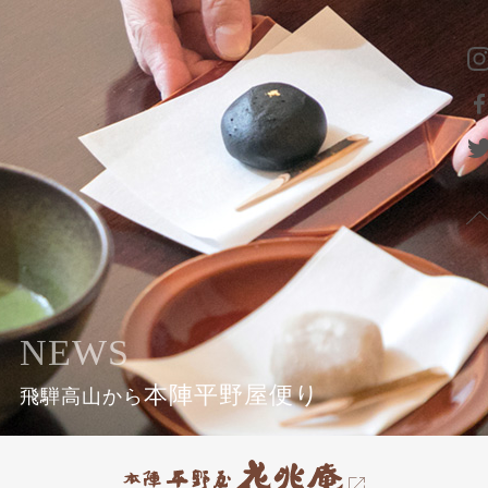
NEWS
本陣平野屋便り
飛騨高山から