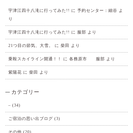
宇津江四十八滝に行ってみた!!
に
予約センター：細谷
よ
り
宇津江四十八滝に行ってみた!!
に
服部
より
21つ目の節気、大雪。
に
柴田
より
乗鞍スカイライン開通！！
に
各務原市 服部
より
紫陽花
に
柴田
より
カテゴリー
–
(34)
ご宿泊の思い出ブログ
(3)
その他
(20)