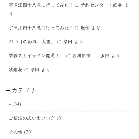
宇津江四十八滝に行ってみた!!
に
予約センター：細谷
よ
り
宇津江四十八滝に行ってみた!!
に
服部
より
21つ目の節気、大雪。
に
柴田
より
乗鞍スカイライン開通！！
に
各務原市 服部
より
紫陽花
に
柴田
より
カテゴリー
–
(34)
ご宿泊の思い出ブログ
(3)
その他
(20)