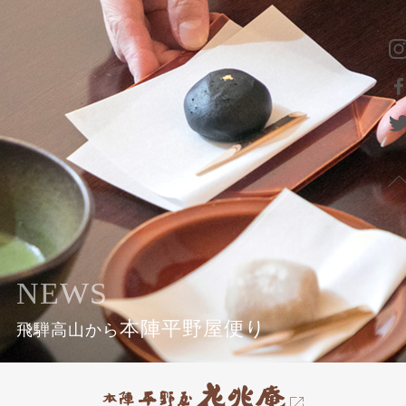
NEWS
本陣平野屋便り
飛騨高山から