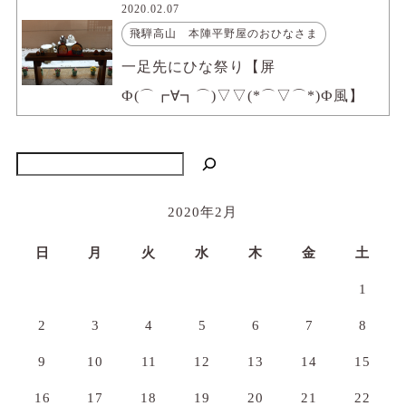
2020.02.07
飛騨高山 本陣平野屋のおひなさま
一足先にひな祭り【屏
Ф(⌒┏∀┓⌒)▽▽(*⌒▽⌒*)Ф風】
検索
2020年2月
日
月
火
水
木
金
土
1
2
3
4
5
6
7
8
9
10
11
12
13
14
15
16
17
18
19
20
21
22