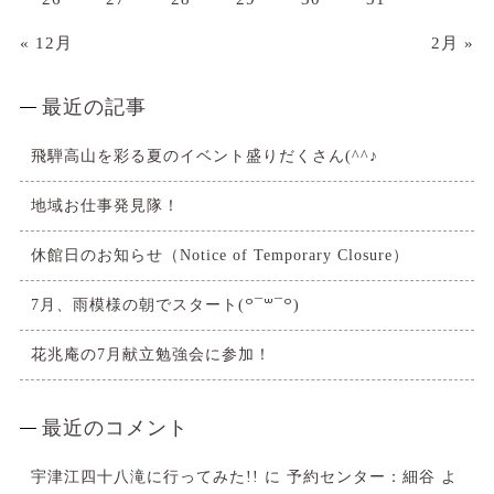
« 12月
2月 »
最近の記事
飛騨高山を彩る夏のイベント盛りだくさん(^^♪
地域お仕事発見隊！
休館日のお知らせ（Notice of Temporary Closure）
7月、雨模様の朝でスタート(꒪¯꒳​¯꒪)
花兆庵の7月献立勉強会に参加！
最近のコメント
宇津江四十八滝に行ってみた!!
に
予約センター：細谷
よ