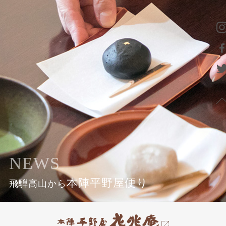
NEWS
本陣平野屋便り
飛騨高山から