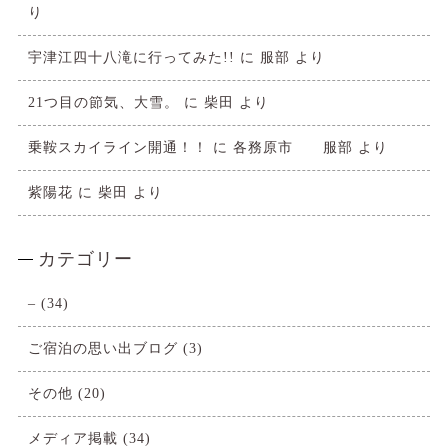
り
宇津江四十八滝に行ってみた!!
に
服部
より
21つ目の節気、大雪。
に
柴田
より
乗鞍スカイライン開通！！
に
各務原市 服部
より
紫陽花
に
柴田
より
カテゴリー
–
(34)
ご宿泊の思い出ブログ
(3)
その他
(20)
メディア掲載
(34)