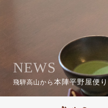
NEWS
本陣平野屋便
飛騨高山から