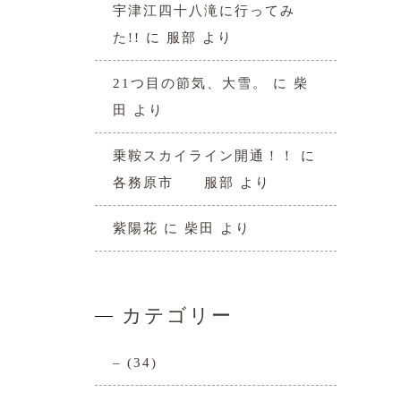
宇津江四十八滝に行ってみ
た!!
に
服部
より
21つ目の節気、大雪。
に
柴
田
より
乗鞍スカイライン開通！！
に
各務原市 服部
より
紫陽花
に
柴田
より
カテゴリー
–
(34)