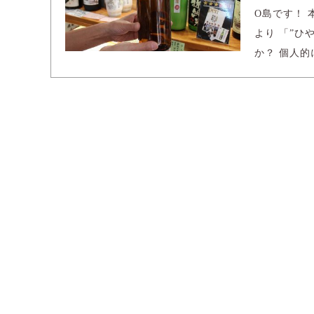
O島です！
より 「”ひ
か？ 個人的