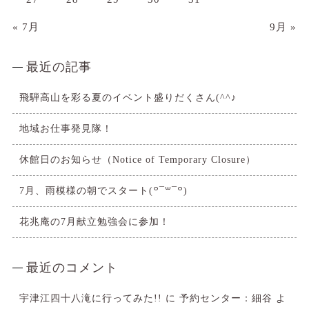
« 7月
9月 »
最近の記事
飛騨高山を彩る夏のイベント盛りだくさん(^^♪
地域お仕事発見隊！
休館日のお知らせ（Notice of Temporary Closure）
7月、雨模様の朝でスタート(꒪¯꒳​¯꒪)
花兆庵の7月献立勉強会に参加！
最近のコメント
宇津江四十八滝に行ってみた!!
に
予約センター：細谷
よ