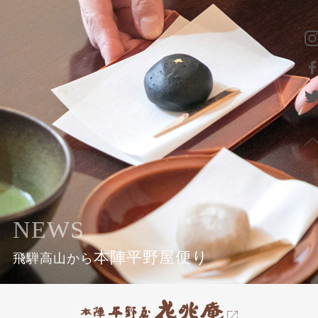
NEWS
本陣平野屋便り
飛騨高山から