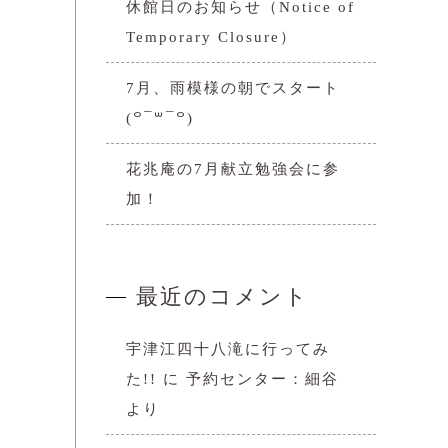
休館日のお知らせ（Notice of
Temporary Closure）
7月、雨模様の朝でスタート
(꒪¯꒳​¯꒪)
花兆庵の7月献立勉強会に参
加！
最近のコメント
宇津江四十八滝に行ってみ
た!!
に
予約センター：細谷
より