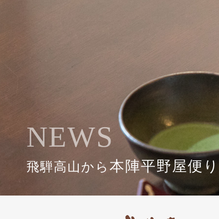
NEWS
本陣平野屋便
飛騨高山から