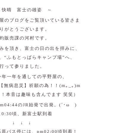
 快晴 富士の雄姿 ～
屋のブログをご覧頂いている皆さま
りがとうございます。
約販売課の河村です。
みを頂き、富士の日の出を拝みに、
、“ふもとっぱらキャンプ場”へ、
行って参りました。
今年一年を通しての平野屋の、
無病息災】祈願の為！！(m｡_｡)m
！本音は趣味も含んでます 笑笑）
04:44のJR始発で出発。(´･ωゞ)
10:30頃、新富士駅到着
↓ ↓ ↓
原バス停には、pm02:00頃到着！