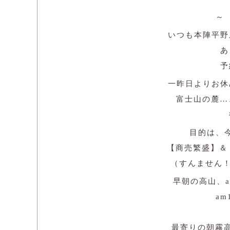
～
いつも本陣平野
あ
予
一昨日よりお休
富士山の麓…
目的は、
【商売繁盛】＆【
（すんません！
早朝の高山、am
am
最寄りの朝霧高