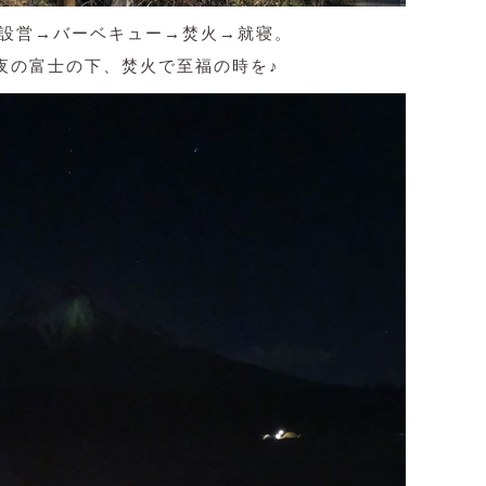
設営→バーベキュー→焚火→就寝。
夜の富士の下、焚火で至福の時を♪