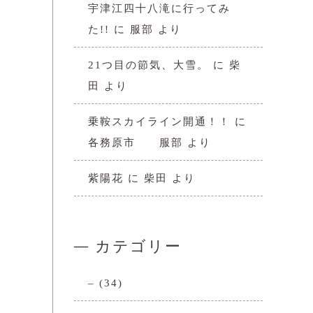
宇津江四十八滝に行ってみ
た!!
に
服部
より
21つ目の節気、大雪。
に
柴
田
より
乗鞍スカイライン開通！！
に
各務原市 服部
より
紫陽花
に
柴田
より
カテゴリー
–
(34)