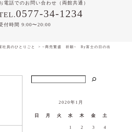
お電話でのお問い合わせ（両館共通）
0577-34-1234
TEL.
受付時間 9:00〜20:00
屋社員のひとりごと
~商売繁盛 祈願~ By富士の日の出
検索
2020年1月
日
月
火
水
木
金
土
1
2
3
4