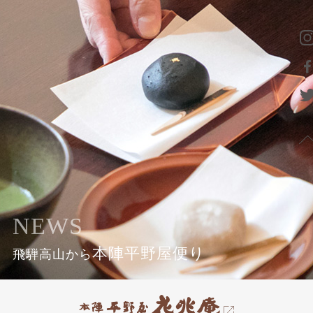
NEWS
本陣平野屋便り
飛騨高山から