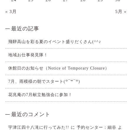
« 3月
5月 »
最近の記事
飛騨高山を彩る夏のイベント盛りだくさん(^^♪
地域お仕事発見隊！
休館日のお知らせ（Notice of Temporary Closure）
7月、雨模様の朝でスタート(꒪¯꒳​¯꒪)
花兆庵の7月献立勉強会に参加！
最近のコメント
宇津江四十八滝に行ってみた!!
に
予約センター：細谷
よ