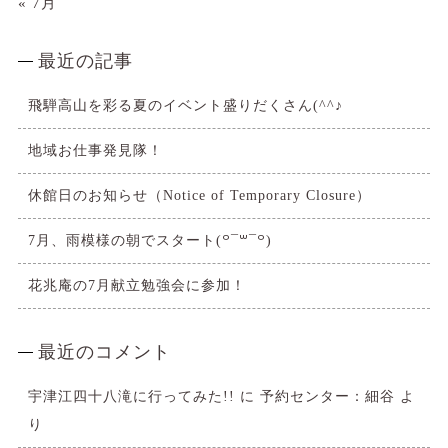
« 7月
最近の記事
飛騨高山を彩る夏のイベント盛りだくさん(^^♪
地域お仕事発見隊！
休館日のお知らせ（Notice of Temporary Closure）
7月、雨模様の朝でスタート(꒪¯꒳​¯꒪)
花兆庵の7月献立勉強会に参加！
最近のコメント
宇津江四十八滝に行ってみた!!
に
予約センター：細谷
よ
り