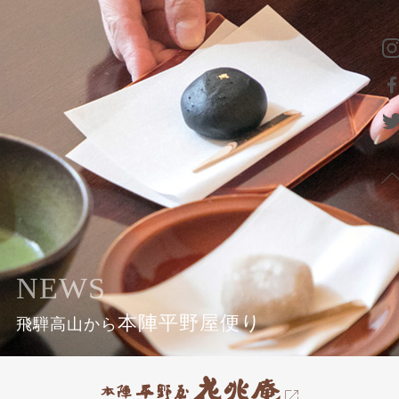
NEWS
本陣平野屋便り
飛騨高山から