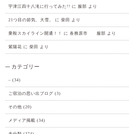
宇津江四十八滝に行ってみた!!
に
服部
より
21つ目の節気、大雪。
に
柴田
より
乗鞍スカイライン開通！！
に
各務原市 服部
より
紫陽花
に
柴田
より
カテゴリー
–
(34)
ご宿泊の思い出ブログ
(3)
その他
(20)
メディア掲載
(34)
未分類
(374)