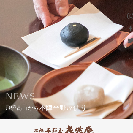
NEWS
本陣平野屋便り
飛騨高山から