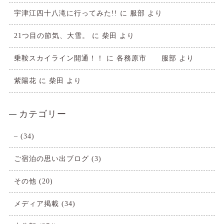
宇津江四十八滝に行ってみた!!
に
服部
より
21つ目の節気、大雪。
に
柴田
より
乗鞍スカイライン開通！！
に
各務原市 服部
より
紫陽花
に
柴田
より
カテゴリー
–
(34)
ご宿泊の思い出ブログ
(3)
その他
(20)
メディア掲載
(34)