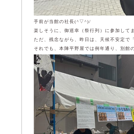
手前が当館の社長(^▽^)/
楽しそうに、御巡幸（祭行列）に参加して
ただ、残念ながら、昨日は、天候不安定で「
それでも、本陣平野屋では例年通り、別館の