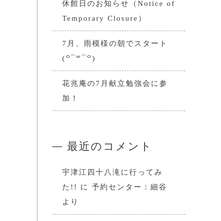
休館日のお知らせ（Notice of
Temporary Closure）
7月、雨模様の朝でスタート
(꒪¯꒳​¯꒪)
花兆庵の7月献立勉強会に参
加！
最近のコメント
宇津江四十八滝に行ってみ
た!!
に
予約センター：細谷
より