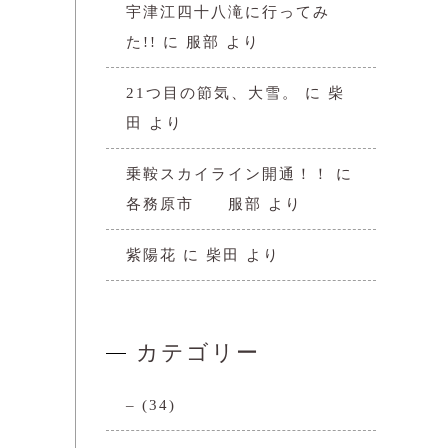
宇津江四十八滝に行ってみ
た!!
に
服部
より
21つ目の節気、大雪。
に
柴
田
より
乗鞍スカイライン開通！！
に
各務原市 服部
より
紫陽花
に
柴田
より
カテゴリー
–
(34)