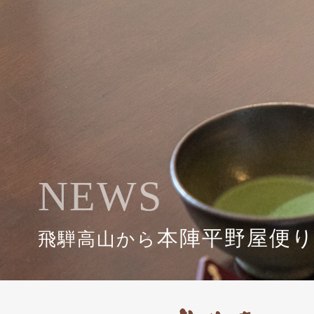
NEWS
本陣平野屋便
飛騨高山から