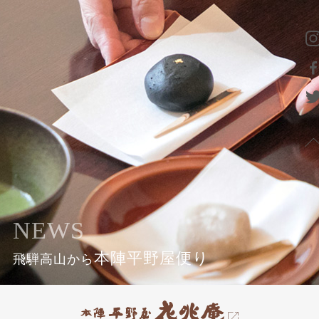
NEWS
本陣平野屋便り
飛騨高山から