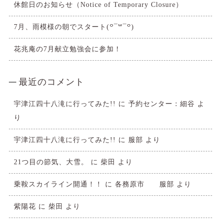
休館日のお知らせ（Notice of Temporary Closure）
7月、雨模様の朝でスタート(꒪¯꒳​¯꒪)
花兆庵の7月献立勉強会に参加！
最近のコメント
宇津江四十八滝に行ってみた!!
に
予約センター：細谷
よ
り
宇津江四十八滝に行ってみた!!
に
服部
より
21つ目の節気、大雪。
に
柴田
より
乗鞍スカイライン開通！！
に
各務原市 服部
より
紫陽花
に
柴田
より