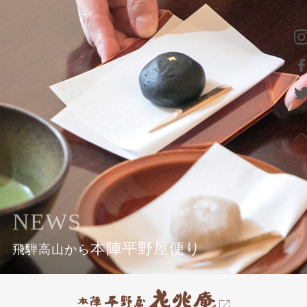
NEWS
本陣平野屋便り
飛騨高山から