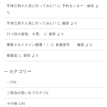
宇津江四十八滝に行ってみた!!
に
予約センター：細谷
よ
り
宇津江四十八滝に行ってみた!!
に
服部
より
21つ目の節気、大雪。
に
柴田
より
乗鞍スカイライン開通！！
に
各務原市 服部
より
紫陽花
に
柴田
より
カテゴリー
–
(34)
ご宿泊の思い出ブログ
(3)
その他
(20)