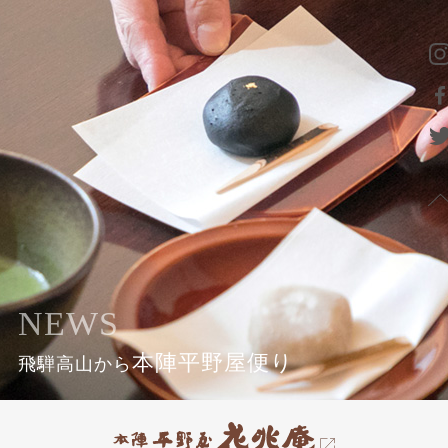
NEWS
本陣平野屋便り
飛騨高山から