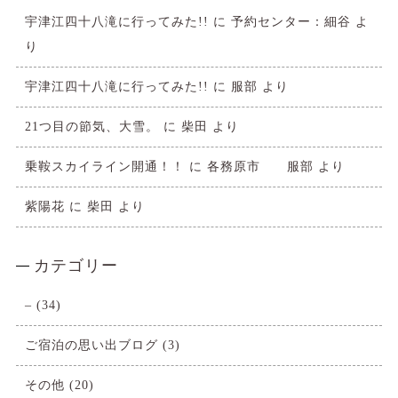
宇津江四十八滝に行ってみた!!
に
予約センター：細谷
よ
り
宇津江四十八滝に行ってみた!!
に
服部
より
21つ目の節気、大雪。
に
柴田
より
乗鞍スカイライン開通！！
に
各務原市 服部
より
紫陽花
に
柴田
より
カテゴリー
–
(34)
ご宿泊の思い出ブログ
(3)
その他
(20)