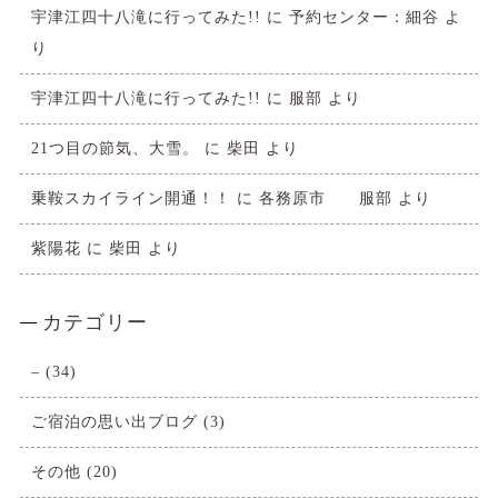
宇津江四十八滝に行ってみた!!
に
予約センター：細谷
よ
り
宇津江四十八滝に行ってみた!!
に
服部
より
21つ目の節気、大雪。
に
柴田
より
乗鞍スカイライン開通！！
に
各務原市 服部
より
紫陽花
に
柴田
より
カテゴリー
–
(34)
ご宿泊の思い出ブログ
(3)
その他
(20)