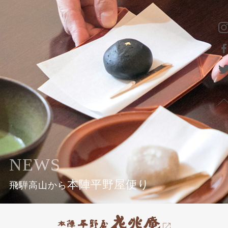
NEWS
本陣平野屋便り
飛騨高山から