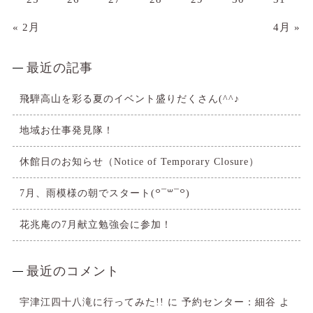
« 2月
4月 »
最近の記事
飛騨高山を彩る夏のイベント盛りだくさん(^^♪
地域お仕事発見隊！
休館日のお知らせ（Notice of Temporary Closure）
7月、雨模様の朝でスタート(꒪¯꒳​¯꒪)
花兆庵の7月献立勉強会に参加！
最近のコメント
宇津江四十八滝に行ってみた!!
に
予約センター：細谷
よ