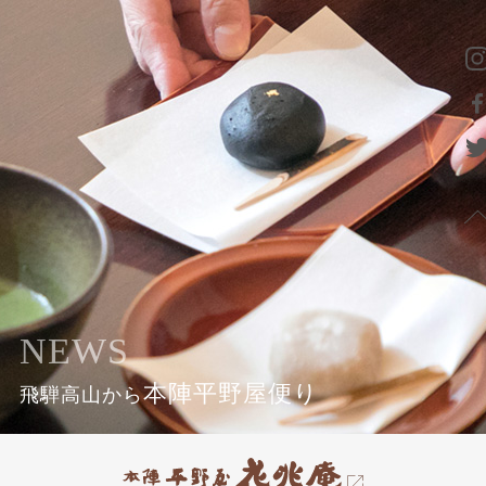
NEWS
本陣平野屋便り
飛騨高山から