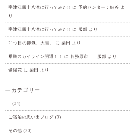
宇津江四十八滝に行ってみた!!
に
予約センター：細谷
よ
り
宇津江四十八滝に行ってみた!!
に
服部
より
21つ目の節気、大雪。
に
柴田
より
乗鞍スカイライン開通！！
に
各務原市 服部
より
紫陽花
に
柴田
より
カテゴリー
–
(34)
ご宿泊の思い出ブログ
(3)
その他
(20)