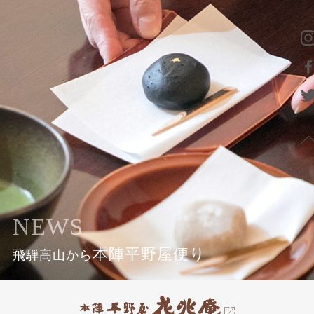
NEWS
本陣平野屋便り
飛騨高山から