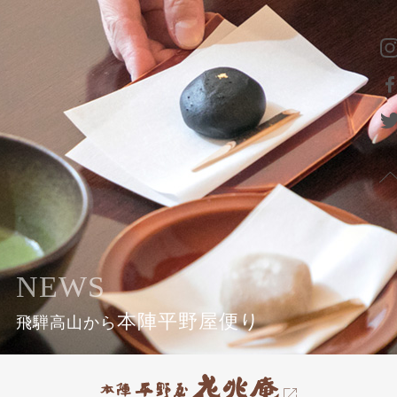
NEWS
本陣平野屋便り
飛騨高山から