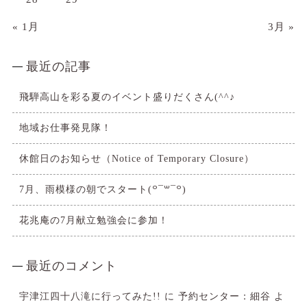
« 1月
3月 »
最近の記事
飛騨高山を彩る夏のイベント盛りだくさん(^^♪
地域お仕事発見隊！
休館日のお知らせ（Notice of Temporary Closure）
7月、雨模様の朝でスタート(꒪¯꒳​¯꒪)
花兆庵の7月献立勉強会に参加！
最近のコメント
宇津江四十八滝に行ってみた!!
に
予約センター：細谷
よ