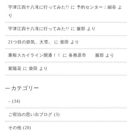
宇津江四十八滝に行ってみた!!
に
予約センター：細谷
よ
り
宇津江四十八滝に行ってみた!!
に
服部
より
21つ目の節気、大雪。
に
柴田
より
乗鞍スカイライン開通！！
に
各務原市 服部
より
紫陽花
に
柴田
より
カテゴリー
–
(34)
ご宿泊の思い出ブログ
(3)
その他
(20)