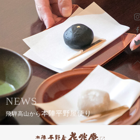
NEWS
本陣平野屋便り
飛騨高山から