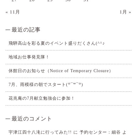
« 11月
1月 »
最近の記事
飛騨高山を彩る夏のイベント盛りだくさん(^^♪
地域お仕事発見隊！
休館日のお知らせ（Notice of Temporary Closure）
7月、雨模様の朝でスタート(꒪¯꒳​¯꒪)
花兆庵の7月献立勉強会に参加！
最近のコメント
宇津江四十八滝に行ってみた!!
に
予約センター：細谷
よ