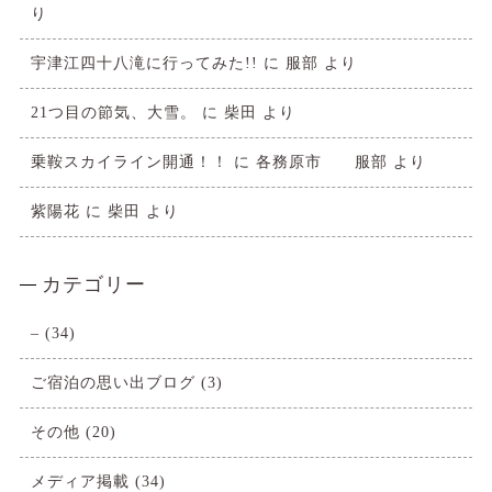
り
宇津江四十八滝に行ってみた!!
に
服部
より
21つ目の節気、大雪。
に
柴田
より
乗鞍スカイライン開通！！
に
各務原市 服部
より
紫陽花
に
柴田
より
カテゴリー
–
(34)
ご宿泊の思い出ブログ
(3)
その他
(20)
メディア掲載
(34)