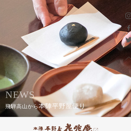
NEWS
本陣平野屋便り
飛騨高山から