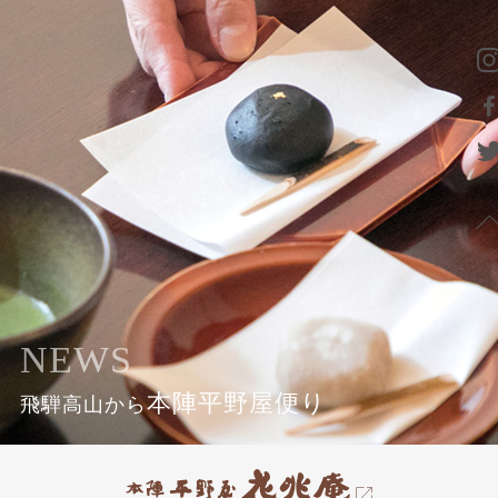
NEWS
本陣平野屋便り
飛騨高山から