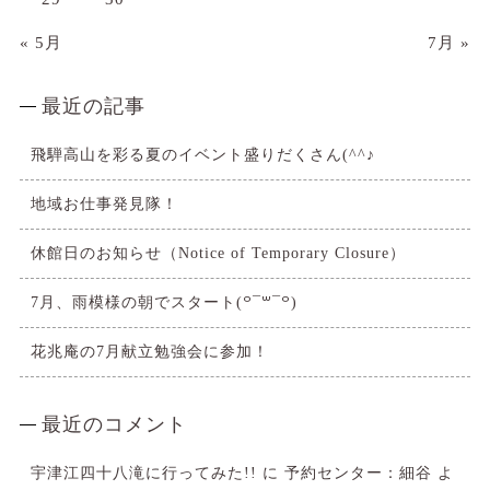
« 5月
7月 »
最近の記事
飛騨高山を彩る夏のイベント盛りだくさん(^^♪
地域お仕事発見隊！
休館日のお知らせ（Notice of Temporary Closure）
7月、雨模様の朝でスタート(꒪¯꒳​¯꒪)
花兆庵の7月献立勉強会に参加！
最近のコメント
宇津江四十八滝に行ってみた!!
に
予約センター：細谷
よ