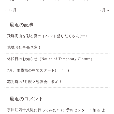
« 12月
2月 »
最近の記事
飛騨高山を彩る夏のイベント盛りだくさん(^^♪
地域お仕事発見隊！
休館日のお知らせ（Notice of Temporary Closure）
7月、雨模様の朝でスタート(꒪¯꒳​¯꒪)
花兆庵の7月献立勉強会に参加！
最近のコメント
宇津江四十八滝に行ってみた!!
に
予約センター：細谷
よ