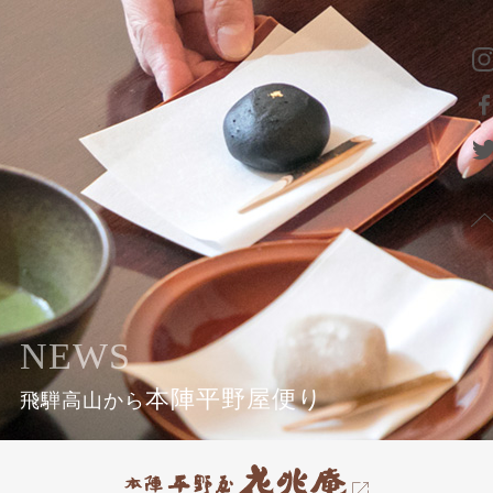
NEWS
本陣平野屋便り
飛騨高山から