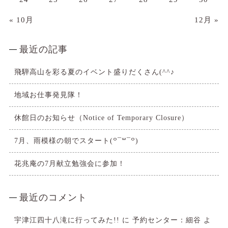
« 10月
12月 »
最近の記事
飛騨高山を彩る夏のイベント盛りだくさん(^^♪
地域お仕事発見隊！
休館日のお知らせ（Notice of Temporary Closure）
7月、雨模様の朝でスタート(꒪¯꒳​¯꒪)
花兆庵の7月献立勉強会に参加！
最近のコメント
宇津江四十八滝に行ってみた!!
に
予約センター：細谷
よ