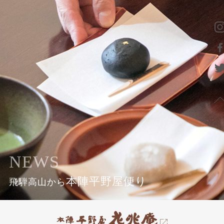
NEWS
本陣平野屋便り
飛騨高山から