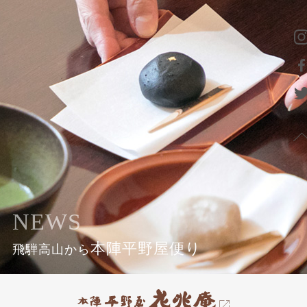
NEWS
本陣平野屋便り
飛騨高山から