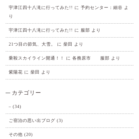
宇津江四十八滝に行ってみた!!
に
予約センター：細谷
よ
り
宇津江四十八滝に行ってみた!!
に
服部
より
21つ目の節気、大雪。
に
柴田
より
乗鞍スカイライン開通！！
に
各務原市 服部
より
紫陽花
に
柴田
より
カテゴリー
–
(34)
ご宿泊の思い出ブログ
(3)
その他
(20)