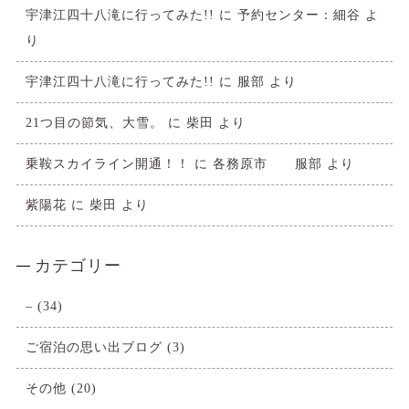
宇津江四十八滝に行ってみた!!
に
予約センター：細谷
よ
り
宇津江四十八滝に行ってみた!!
に
服部
より
21つ目の節気、大雪。
に
柴田
より
乗鞍スカイライン開通！！
に
各務原市 服部
より
紫陽花
に
柴田
より
カテゴリー
–
(34)
ご宿泊の思い出ブログ
(3)
その他
(20)