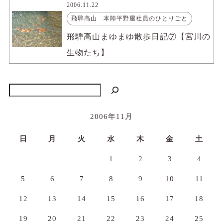
2006.11.22
飛騨高山 本陣平野屋社員のひとりごと
飛騨高山まゆまゆ散歩日記⑦【宮川の
生物たち】
検索
2006年11月
日
月
火
水
木
金
土
1
2
3
4
5
6
7
8
9
10
11
12
13
14
15
16
17
18
19
20
21
22
23
24
25