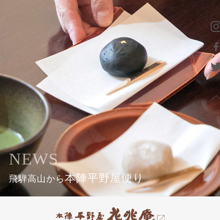
NEWS
本陣平野屋便り
飛騨高山から