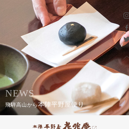
NEWS
本陣平野屋便り
飛騨高山から