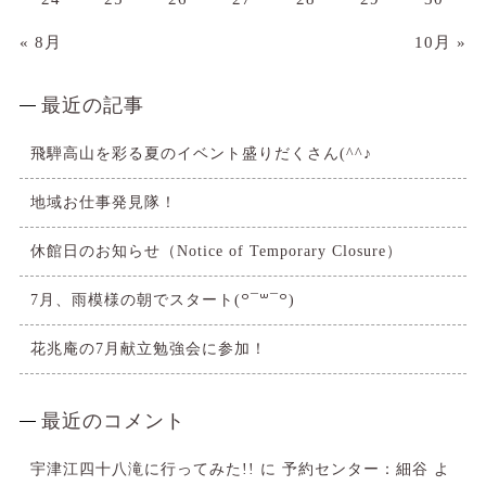
« 8月
10月 »
最近の記事
飛騨高山を彩る夏のイベント盛りだくさん(^^♪
地域お仕事発見隊！
休館日のお知らせ（Notice of Temporary Closure）
7月、雨模様の朝でスタート(꒪¯꒳​¯꒪)
花兆庵の7月献立勉強会に参加！
最近のコメント
宇津江四十八滝に行ってみた!!
に
予約センター：細谷
よ