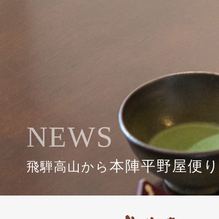
NEWS
本陣平野屋便
飛騨高山から