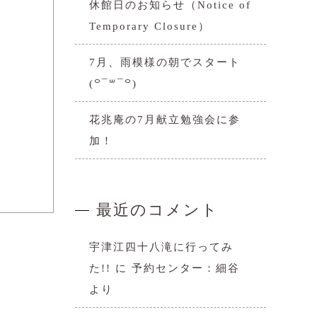
休館日のお知らせ（Notice of
Temporary Closure）
7月、雨模様の朝でスタート
(꒪¯꒳​¯꒪)
花兆庵の7月献立勉強会に参
加！
最近のコメント
宇津江四十八滝に行ってみ
た!!
に
予約センター：細谷
より