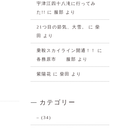
宇津江四十八滝に行ってみ
た!!
に
服部
より
21つ目の節気、大雪。
に
柴
田
より
乗鞍スカイライン開通！！
に
各務原市 服部
より
紫陽花
に
柴田
より
カテゴリー
–
(34)