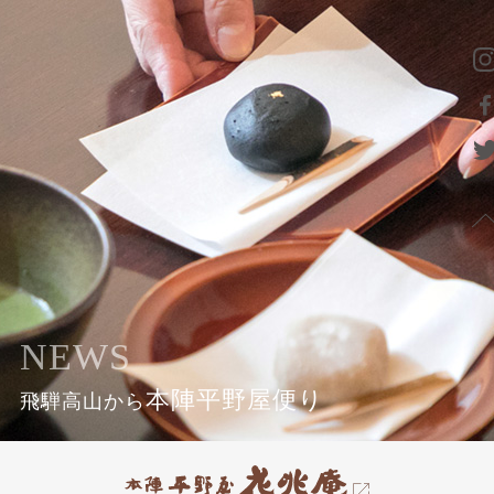
NEWS
本陣平野屋便り
飛騨高山から