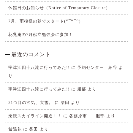
休館日のお知らせ（Notice of Temporary Closure）
7月、雨模様の朝でスタート(꒪¯꒳​¯꒪)
花兆庵の7月献立勉強会に参加！
最近のコメント
宇津江四十八滝に行ってみた!!
に
予約センター：細谷
よ
り
宇津江四十八滝に行ってみた!!
に
服部
より
21つ目の節気、大雪。
に
柴田
より
乗鞍スカイライン開通！！
に
各務原市 服部
より
紫陽花
に
柴田
より