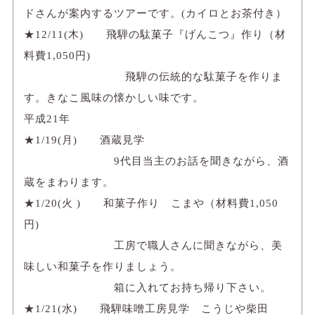
ドさんが案内するツアーです。(カイロとお茶付き）
★12/11(木) 飛騨の駄菓子『げんこつ』作り（材
料費1,050円)
飛騨の伝統的な駄菓子を作りま
す。きなこ風味の懐かしい味です。
平成21年
★1/19(月) 酒蔵見学
9代目当主のお話を聞きながら、酒
蔵をまわります。
★1/20(火 ) 和菓子作り こまや（材料費1,050
円)
工房で職人さんに聞きながら、美
味しい和菓子を作りましょう。
箱に入れてお持ち帰り下さい。
★1/21(水) 飛騨味噌工房見学 こうじや柴田