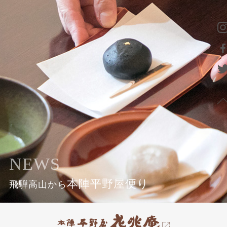
NEWS
本陣平野屋便り
飛騨高山から