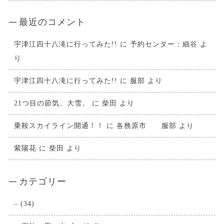
最近のコメント
宇津江四十八滝に行ってみた!!
に
予約センター：細谷
よ
り
宇津江四十八滝に行ってみた!!
に
服部
より
21つ目の節気、大雪。
に
柴田
より
乗鞍スカイライン開通！！
に
各務原市 服部
より
紫陽花
に
柴田
より
カテゴリー
–
(34)