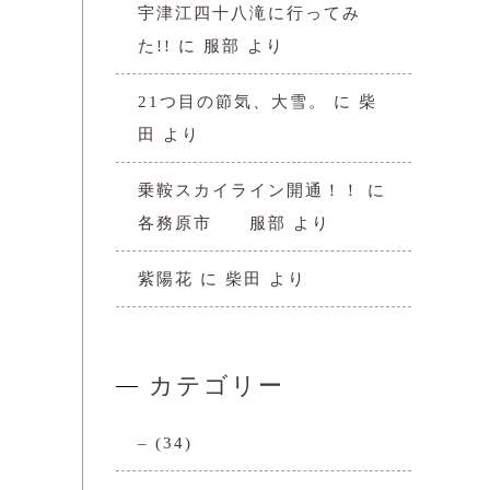
宇津江四十八滝に行ってみ
た!!
に
服部
より
21つ目の節気、大雪。
に
柴
田
より
乗鞍スカイライン開通！！
に
各務原市 服部
より
紫陽花
に
柴田
より
カテゴリー
–
(34)