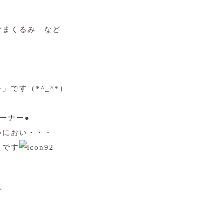
ごまくるみ など
です（*^_^*）
コーナー●
いにおい・・・
うです
ど