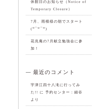
休館日のお知らせ（Notice of
Temporary Closure）
7月、雨模様の朝でスタート
(꒪¯꒳​¯꒪)
花兆庵の7月献立勉強会に参
加！
最近のコメント
宇津江四十八滝に行ってみ
た!!
に
予約センター：細谷
より