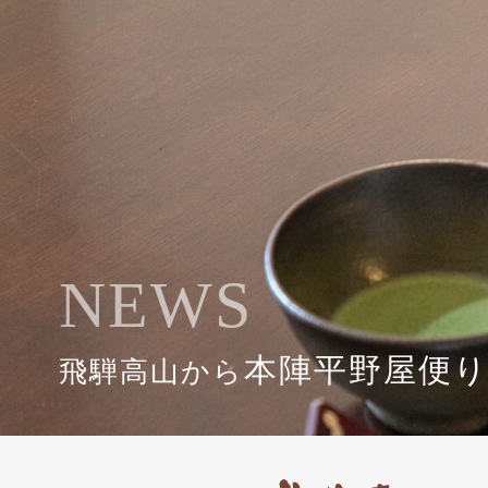
NEWS
本陣平野屋便
飛騨高山から