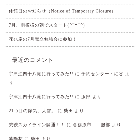
休館日のお知らせ（Notice of Temporary Closure）
7月、雨模様の朝でスタート(꒪¯꒳​¯꒪)
花兆庵の7月献立勉強会に参加！
最近のコメント
宇津江四十八滝に行ってみた!!
に
予約センター：細谷
よ
り
宇津江四十八滝に行ってみた!!
に
服部
より
21つ目の節気、大雪。
に
柴田
より
乗鞍スカイライン開通！！
に
各務原市 服部
より
紫陽花
に
柴田
より