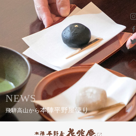
NEWS
本陣平野屋便り
飛騨高山から